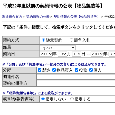
平成22年度以前の契約情報の公表【物品製造等】
調達総合案内
＞
契約情報の公表
＞
契約情報の公表【物品製造等】
＞ 平成
下記の「条件」指定して、検索ボタンをクリックしてくださ
契約方式
随意契約
競争入札
部局
契約日
年
月
日 ～
年
※「分野」及び「調達件名」(一部分の文言可)による絞込ができます。
分野
製造
物品買入
役務
借入
調達件名
契約の相手方
※「成果物(報告書等)」による絞込ができます。
成果物(報告書等)
指定しない
指定する