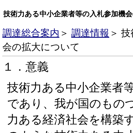
技術力ある中小企業者等の入札参加機
調達総合案内
＞
調達情報
＞ 
会の拡大について
１．意義
技術力ある中小企業者
であり、我が国のもの
力ある経済社会を構築